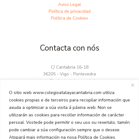
Aviso Legal
Política de privacidad
Política de Cookies
Contacta con nós
C/ Cantabria 16-18
36205 - Vigo - Pontevedra
secretaria@colegioatalayacantabria.com
986 27 60 12
O sitio web www.colegioatalayacantabria.com utiliza
679 29 94 13
cookies propias e de terceiros para recopilar información que
axuda a optimizar a súa visita á páxina web. Non se
utilizarán as cookies para recoller información de carácter
persoal. Vostede pode permitir o seu uso ou rexeitalo, tamén
pode cambiar a súa configuración sempre que o desexe.
Atopará mais información na nosa Política de Cookies.
Copyright © 2026 Colegio Atalaya Cantabria. | iWave