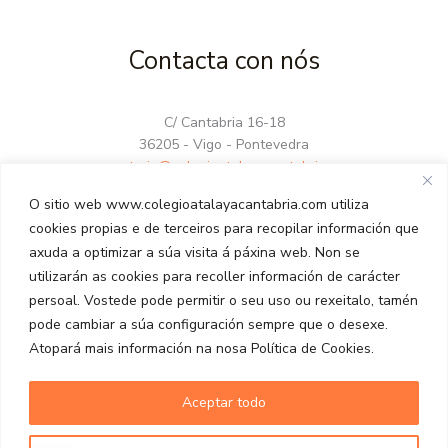
Contacta con nós
C/ Cantabria 16-18
36205 - Vigo - Pontevedra
secretaria@colegioatalayacantabria.com
986 27 60 12
O sitio web www.colegioatalayacantabria.com utiliza
679 29 94 13
cookies propias e de terceiros para recopilar información que
axuda a optimizar a súa visita á páxina web. Non se
utilizarán as cookies para recoller información de carácter
persoal. Vostede pode permitir o seu uso ou rexeitalo, tamén
pode cambiar a súa configuración sempre que o desexe.
Atopará mais información na nosa Política de Cookies.
Copyright © 2026 Colegio Atalaya Cantabria. | iWave
Aceptar todo